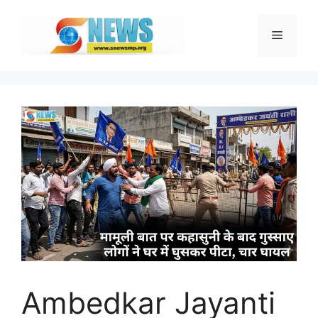
Skip
to
Menu
content
Ambedkar Jayanti