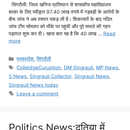
सिंगरौली: जिला खनिज प्रतिष्ठान से शासकीय महाविद्यालय
बरका के लिए स्वीकृत 97.40 लाख रुपये में गड़बड़ी के आरोपों के
बीच जांच ने अब रफ्तार पकड़ ली है। शिकायतों के बाद गठित
जांच टीम सोमवार को मौके पर पहुंची और पूरे मामले की गहन
पड़ताल शुरू कर दी। खास बात यह है कि 40 लाख …
Read
more
Categories
मध्यप्रदेश
,
सिंगरौली
Tags
ColleldgeCuruption
,
DM Singrauli
,
MP News
,
S News
,
Singrauli Collector
,
Singrauli News
,
Singrauli News today
Leave a comment
Politics News:दतिया में