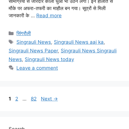
सामग्रियों से जोरदार काला धुआं भी उठने लगा। इन हालात से
मौके पर अफरा-तफरी का माहौल बन गया। सूत्रों से मिली
जानकारी के …
Read more
Categories
सिंगरौली
Tags
Singrauli News
,
Singrauli News aaj ka
,
Singrauli News Paper
,
Singrauli News Singrauli
News
,
Singrauli News today
Leave a comment
Page
Page
Page
1
2
…
82
Next
→