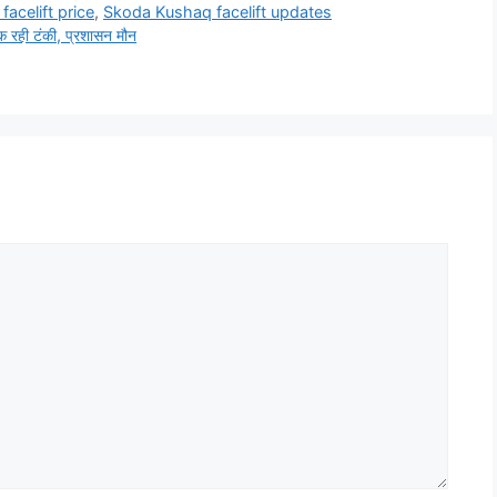
acelift price
,
Skoda Kushaq facelift updates
क रही टंकी, प्रशासन मौन