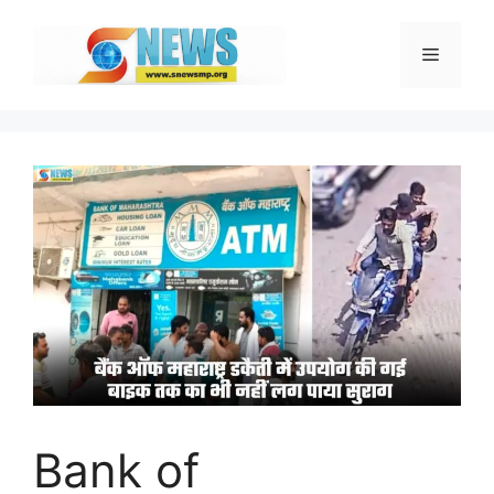
Skip
to
Menu
content
Bank of