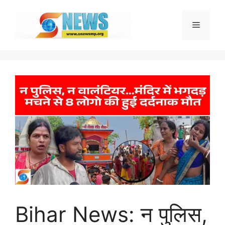
Skip
to
Menu
content
Bihar News: न पुलिस,