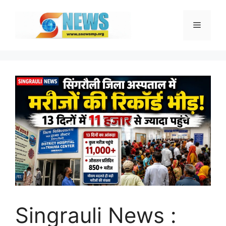
Skip
to
Menu
content
Singrauli News :