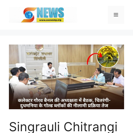
Skip
to
Menu
content
Singrauli Chitrangi