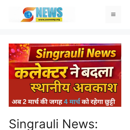
Skip
to
Menu
content
Singrauli News: