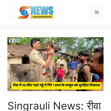
Skip
to
Menu
content
Singrauli News: रीवा