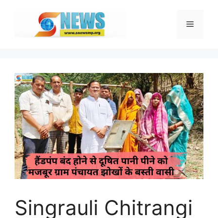
Skip
to
Menu
content
Singrauli Chitrangi