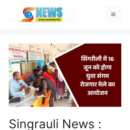
Skip
to
Menu
content
Singrauli News :