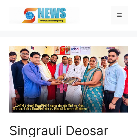
Skip
to
Menu
content
Singrauli Deosar