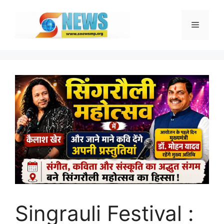
Skip
to
Menu
content
Singrauli Festival :