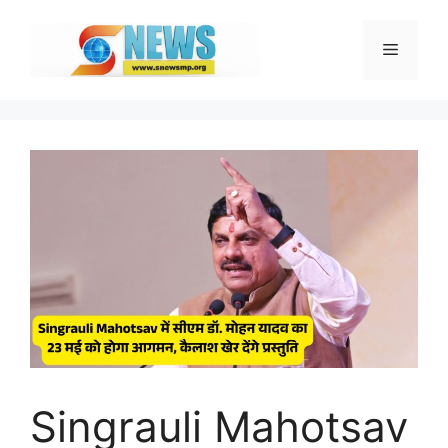
Skip
to
Menu
content
Singrauli Mahotsav