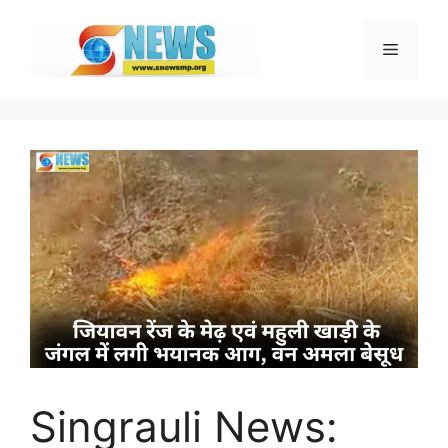
Skip
to
Menu
content
Singrauli News: