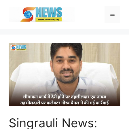
Skip
to
Menu
content
Singrauli News: