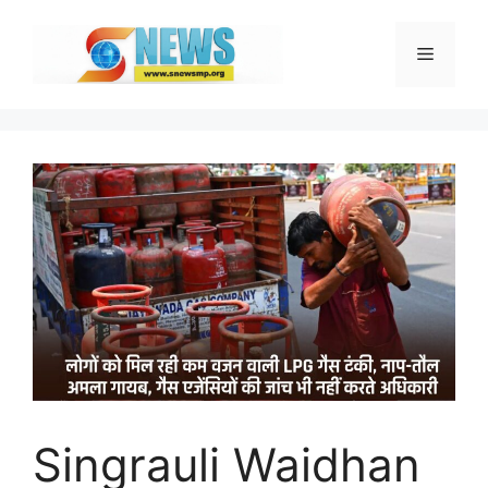
Skip
to
Menu
content
Singrauli Waidhan