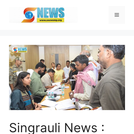
Skip
to
Menu
content
Singrauli News :