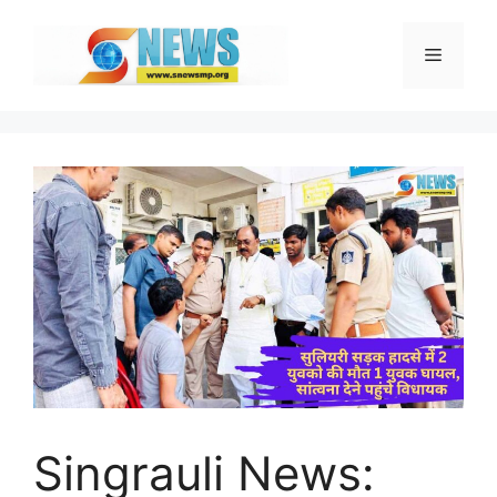
Skip
to
Menu
content
Singrauli News: