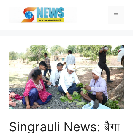
Skip
to
Menu
content
Singrauli News: बैगा