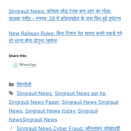
Singrauli News: कोयला लोड ट्रक बना आग का गोला,
चालक गंभीर – एनएच-39 में कोहराखोल के पास फिर हुई दुर्घटना
New Railway Rules: बिना टिकट रेल यात्रा करते पकड़े गये
तो भरना होगा दोगुना जुर्माना
Share this:
WhatsApp
Categories
सिंगरौली
Tags
Singrauli News
,
Singrauli News aaj ka
,
Singrauli News Paper
,
Singrauli News Singrauli
News
,
Singrauli News today
,
Singrauli
NewsSingrauli News
Singrauli News Cyber ​​Fraud: ऑनलाइन धोखाधड़ी